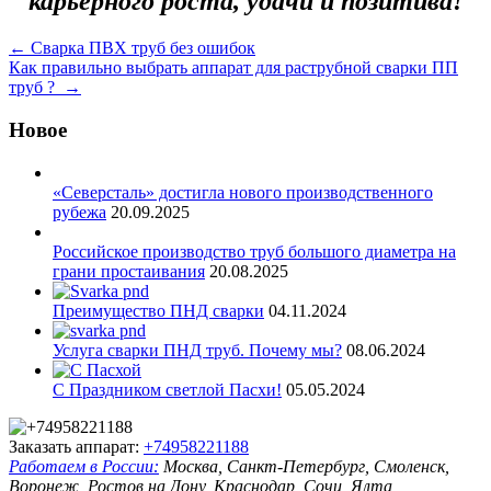
карьерного роста, удачи и позитива!
Навигация
←
Сварка ПВХ труб без ошибок
Как правильно выбрать аппарат для раструбной сварки ПП
по
труб ?
→
записям
Новое
«Северсталь» достигла нового производственного
рубежа
20.09.2025
Российское производство труб большого диаметра на
грани простаивания
20.08.2025
Преимущество ПНД сварки
04.11.2024
Услуга сварки ПНД труб. Почему мы?
08.06.2024
С Праздником светлой Пасхи!
05.05.2024
Заказать аппарат:
+74958221188
Работаем в России:
Москва, Санкт-Петербург, Смоленск,
Воронеж, Ростов на Дону, Краснодар, Сочи, Ялта,