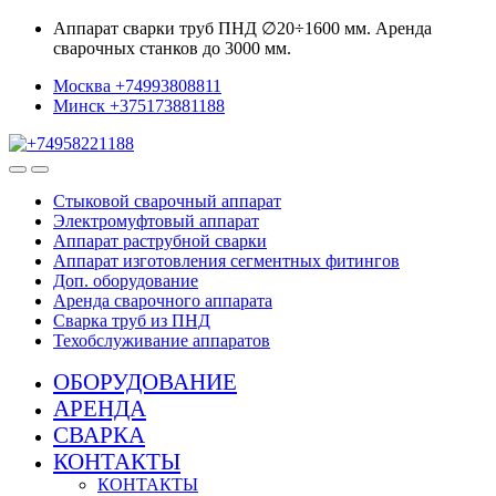
Skip
Skip
Аппарат сварки труб ПНД ∅20÷1600 мм. Аренда
to
to
сварочных станков до 3000 мм.
navigation
content
Москва +74993808811
Минск +375173881188
Стыковой сварочный аппарат
Электромуфтовый аппарат
Аппарат раструбной сварки
Аппарат изготовления сегментных фитингов
Доп. оборудование
Аренда сварочного аппарата
Сварка труб из ПНД
Техобслуживание аппаратов
ОБОРУДОВАНИЕ
АРЕНДА
СВАРКА
КОНТАКТЫ
КОНТАКТЫ