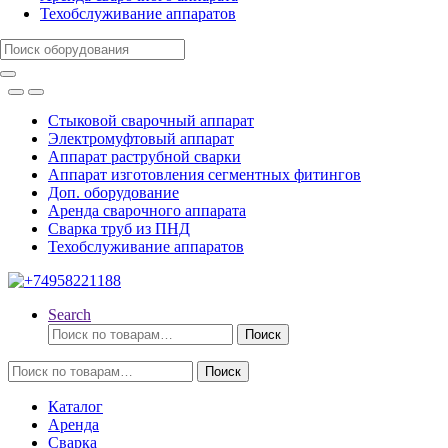
Техобслуживание аппаратов
Search
for:
Стыковой сварочный аппарат
Электромуфтовый аппарат
Аппарат раструбной сварки
Аппарат изготовления сегментных фитингов
Доп. оборудование
Аренда сварочного аппарата
Сварка труб из ПНД
Техобслуживание аппаратов
Search
Искать:
Поиск
Искать:
Поиск
Каталог
Аренда
Сварка