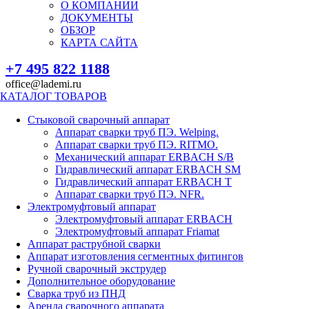
О КОМПАНИИ
ДОКУМЕНТЫ
ОБЗОР
КАРТА САЙТА
+7 495 822 1188
office@lademi.ru
КАТАЛОГ ТОВАРОВ
Стыковой сварочный аппарат
Аппарат сварки труб ПЭ. Welping.
Аппарат сварки труб ПЭ. RITMO.
Механический аппарат ERBACH S/B
Гидравлический аппарат ERBACH SM
Гидравлический аппарат ERBACH T
Аппарат сварки труб ПЭ. NFR.
Электромуфтовый аппарат
Электромуфтовый аппарат ERBACH
Электромуфтовый аппарат Friamat
Аппарат раструбной сварки
Аппарат изготовления сегментных фитингов
Ручной сварочный экструдер
Дополнительное оборудование
Сварка труб из ПНД
Аренда сварочного аппарата