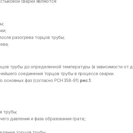
стыковой сварки являются:
ы;
ки;
после разогрева торцов трубы;
ева;
орцов трубы до определенной температуры (в зависимости от 
ьнейшего соединения торцов трубы в процессе сварки.
о основных фаз (согласно РСН 358-91)
рис.1
.
я трубы;
чего давления и фаза образования грата;;
ведение торцов трубы;