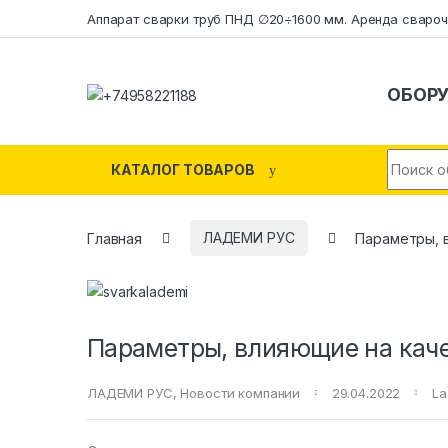
Skip to navigation
Skip to content
Аппарат сварки труб ПНД ∅20÷1600 мм. Аренда свароч
ОБОР
Search f
КАТАЛОГ ТОВАРОВ
Главная
ЛАДЕМИ РУС
Параметры, 
Параметры, влияющие на каче
ЛАДЕМИ РУС
,
Новости компании
29.04.2022
La