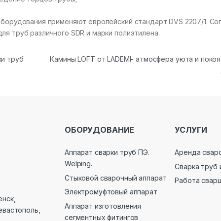
оборудования применяют европейский стандарт DVS 2207/1. Со
ля труб различного SDR и марки полиэтилена.
ки труб
Камины LOFT от LADEMI- атмосфера уюта и покоя
ОБОРУДОВАНИЕ
УСЛУГИ
Аппарат сварки труб ПЭ.
Аренда свар
Welping.
Сварка труб 
Стыковой сварочный аппарат
Работа свар
Электромуфтовый аппарат
енск,
Аппарат изготовления
евастополь,
сегментных фитингов