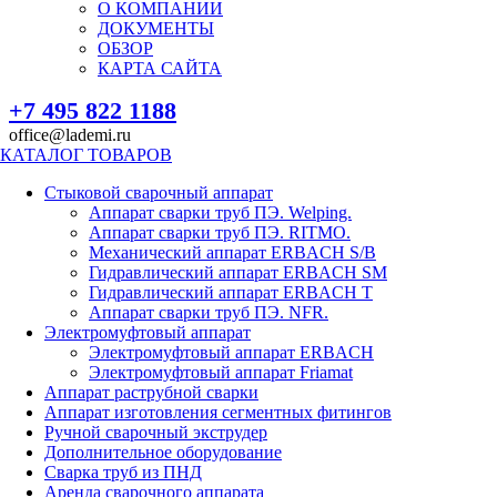
О КОМПАНИИ
ДОКУМЕНТЫ
ОБЗОР
КАРТА САЙТА
+7 495 822 1188
office@lademi.ru
КАТАЛОГ ТОВАРОВ
Стыковой сварочный аппарат
Аппарат сварки труб ПЭ. Welping.
Аппарат сварки труб ПЭ. RITMO.
Механический аппарат ERBACH S/B
Гидравлический аппарат ERBACH SM
Гидравлический аппарат ERBACH T
Аппарат сварки труб ПЭ. NFR.
Электромуфтовый аппарат
Электромуфтовый аппарат ERBACH
Электромуфтовый аппарат Friamat
Аппарат раструбной сварки
Аппарат изготовления сегментных фитингов
Ручной сварочный экструдер
Дополнительное оборудование
Сварка труб из ПНД
Аренда сварочного аппарата