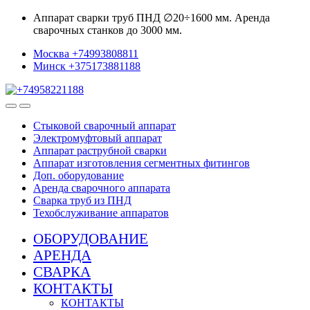
Skip
Skip
Аппарат сварки труб ПНД ∅20÷1600 мм. Аренда
to
to
сварочных станков до 3000 мм.
navigation
content
Москва +74993808811
Минск +375173881188
Стыковой сварочный аппарат
Электромуфтовый аппарат
Аппарат раструбной сварки
Аппарат изготовления сегментных фитингов
Доп. оборудование
Аренда сварочного аппарата
Сварка труб из ПНД
Техобслуживание аппаратов
ОБОРУДОВАНИЕ
АРЕНДА
СВАРКА
КОНТАКТЫ
КОНТАКТЫ