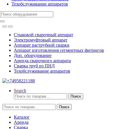
Техобслуживание аппаратов
Search
for:
Стыковой сварочный аппарат
Электромуфтовый аппарат
Аппарат раструбной сварки
Аппарат изготовления сегментных фитингов
Доп. оборудование
Аренда сварочного аппарата
Сварка труб из ПНД
Техобслуживание аппаратов
Search
Искать:
Поиск
Искать:
Поиск
Каталог
Аренда
Сварка