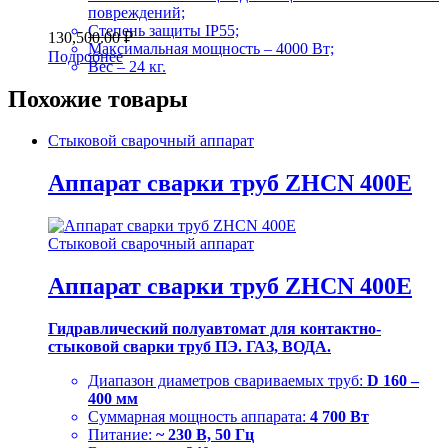
повреждений;
Степень защиты IP55;
130,500.00
₽
Максимальная мощность – 4000 Вт;
Подробнее
Вес – 24 кг.
Похожие товары
Стыковой сварочный аппарат
Аппарат сварки труб ZHCN 400Е
Стыковой сварочный аппарат
Аппарат сварки труб ZHCN 400Е
Гидравлический полуавтомат для контактно-
стыковой сварки труб ПЭ. ГАЗ, ВОДА.
Диапазон диаметров свариваемых труб:
D
160 –
400 мм
Суммарная мощность аппарата:
4 700 Вт
Питание:
~ 230 В, 50 Гц