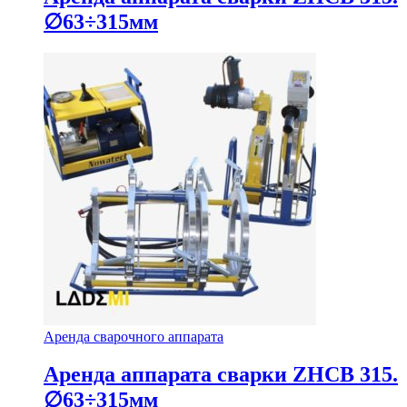
∅63÷315мм
Аренда сварочного аппарата
Аренда аппарата сварки ZHCB 315.
∅63÷315мм