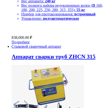
Вес аппарата:
240 кг
Вес полного набора редукционных колец (
D
160,
180, 200, 225, 250, 280, 315, 355):
55 кг
Прибор для протоколирования:
встроенный
Управление:
полуавтоматическое
838,000.00
₽
Подробнее
Стыковой сварочный аппарат
Аппарат сварки труб ZHCN 315