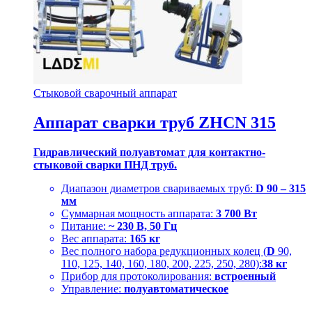
Стыковой сварочный аппарат
Аппарат сварки труб ZHCN 315
Гидравлический полуавтомат для контактно-
стыковой сварки ПНД труб.
Диапазон диаметров свариваемых труб:
D
90 – 315
мм
Суммарная мощность аппарата:
3 700 Вт
Питание:
~ 230 В, 50 Гц
Вес аппарата:
165 кг
Вес полного набора редукционных колец (
D
90,
110, 125, 140, 160, 180, 200, 225, 250, 280):
38 кг
Прибор для протоколирования:
встроенный
Управление:
полуавтоматическое