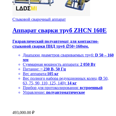
Стыковой сварочный аппарат
Аппарат сварки труб ZHCN 160E
Гидравлический полуавтомат для контактно-
стыковой сварки ПНД труб ∅50÷160мм.
Диапазон диаметров свариваемых труб:
D
50 – 160
мм
Суммарная мощность аппарата:
2 050 Вт
Питание:
~ 230 В, 50 Гц
Вес аппарата:
105 кг
Вес полного набора редукционных колец (
D
50,
63, 75, 90, 110, 125, 140):
14 кг
Прибор для протоколирования:
встроенный
Управление:
полуавтоматическое
493,000.00
₽