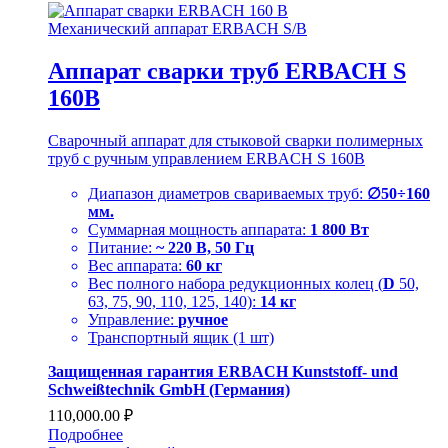
Механический аппарат ERBACH S/B
Аппарат сварки труб ERBACH S
160B
Cварочный аппарат для стыковой сварки полимерных
труб с ручным управлением ERBACH S 160B
Диапазон диаметров свариваемых труб:
∅50÷160
мм.
Суммарная мощность аппарата:
1 800 Вт
Питание:
~ 220 В, 50 Гц
Вес аппарата:
60 кг
Вес полного набора редукционных колец (
D
50,
63, 75, 90, 110, 125, 140):
14 кг
Управление:
ручное
Транспортный ящик (1 шт)
Защищенная гарантия ERBACH Kunststoff- und
Schweißtechnik GmbH (Германия)
110,000.00
₽
Подробнее