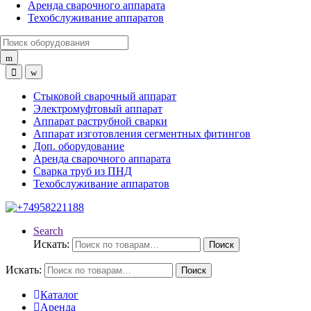
Аренда сварочного аппарата
Техобслуживание аппаратов
Search for:
Стыковой сварочный аппарат
Электромуфтовый аппарат
Аппарат раструбной сварки
Аппарат изготовления сегментных фитингов
Доп. оборудование
Аренда сварочного аппарата
Сварка труб из ПНД
Техобслуживание аппаратов
Search
Искать:
Поиск
Искать:
Поиск
Каталог
Аренда