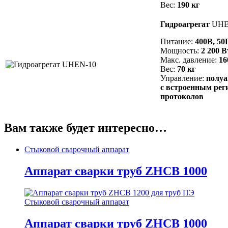
Вес:
190 кг
Гидроагрегат
UHE
Питание:
400В, 50
Мощность:
2 200 В
Макс. давление:
16
Вес:
70 кг
Управление:
полуа
с встроенным рег
протоколов
Вам также будет интересно…
Стыковой сварочный аппарат
Аппарат сварки труб ZHCB 1000
Стыковой сварочный аппарат
Аппарат сварки труб ZHCB 1000