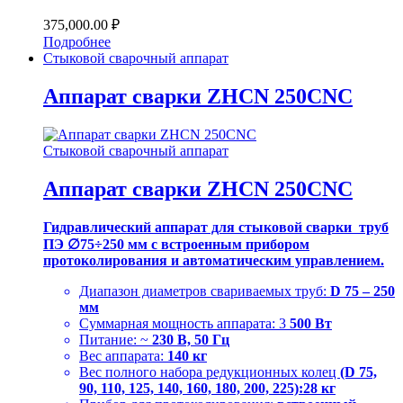
375,000.00
₽
Подробнее
Стыковой сварочный аппарат
Аппарат сварки ZHCN 250CNC
Стыковой сварочный аппарат
Аппарат сварки ZHCN 250CNC
Гидравлический аппарат для стыковой сварки труб
ПЭ ∅75÷250 мм с встроенным прибором
протоколирования и автоматическим управлением.
Диапазон диаметров свариваемых труб:
D 75 – 250
мм
Суммарная мощность аппарата: 3
500 Вт
Питание: ~
230 В, 50 Гц
Вес аппарата:
140 кг
Вес полного набора редукционных колец
(D 75,
90, 110, 125, 140, 160, 180, 200, 225):28 кг