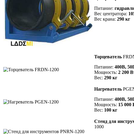
Питание:
гидравл
Вес центратора:
10
Вес крана:
290 кг
Торцеватель
FRDN
Питание:
400В, 50
Мощность:
2 200 В
Вес:
290 кг
Нагреватель
PGEN
Питание:
400В, 50
Мощность:
15 000 
Вес:
100 кг
Стенд для инстр
1000