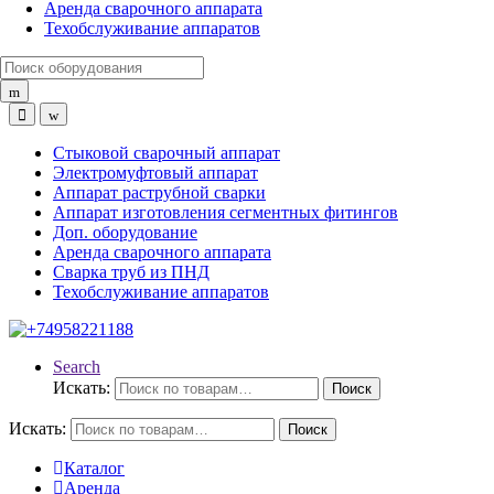
Аренда сварочного аппарата
Техобслуживание аппаратов
Search for:
Стыковой сварочный аппарат
Электромуфтовый аппарат
Аппарат раструбной сварки
Аппарат изготовления сегментных фитингов
Доп. оборудование
Аренда сварочного аппарата
Сварка труб из ПНД
Техобслуживание аппаратов
Search
Искать:
Поиск
Искать:
Поиск
Каталог
Аренда