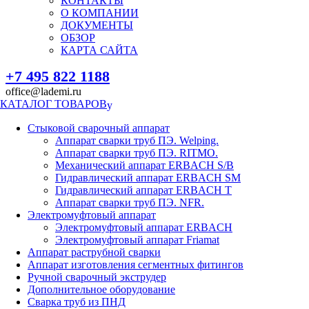
КОНТАКТЫ
О КОМПАНИИ
ДОКУМЕНТЫ
ОБЗОР
КАРТА САЙТА
+7 495 822 1188
office@lademi.ru
КАТАЛОГ ТОВАРОВ
Стыковой сварочный аппарат
Аппарат сварки труб ПЭ. Welping.
Аппарат сварки труб ПЭ. RITMO.
Механический аппарат ERBACH S/B
Гидравлический аппарат ERBACH SM
Гидравлический аппарат ERBACH T
Аппарат сварки труб ПЭ. NFR.
Электромуфтовый аппарат
Электромуфтовый аппарат ERBACH
Электромуфтовый аппарат Friamat
Аппарат раструбной сварки
Аппарат изготовления сегментных фитингов
Ручной сварочный экструдер
Дополнительное оборудование
Сварка труб из ПНД