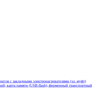
нгов с закладными электронагревателями (эл. муфт)
ий; карта памяти (USB-flash); фирменный транспортный