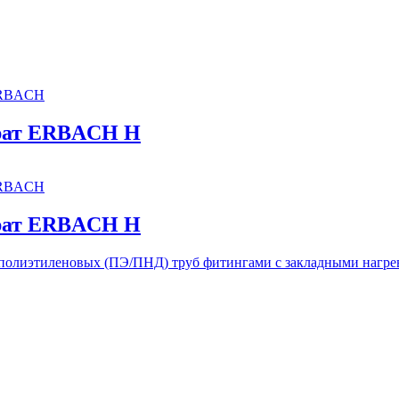
ERBACH
рат ERBACH H
ERBACH
рат ERBACH H
 полиэтиленовых (ПЭ/ПНД) труб фитингами с закладными нагр