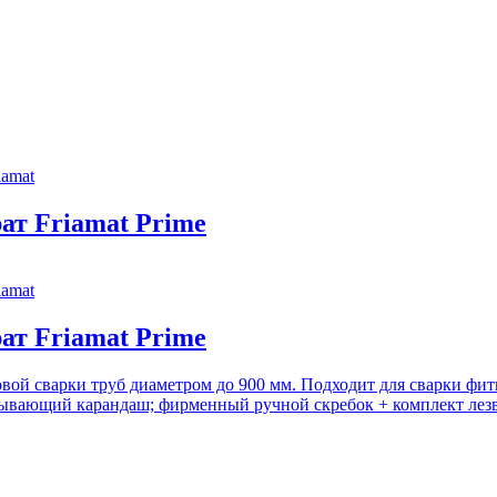
iamat
т Friamat Prime
iamat
т Friamat Prime
ой сварки труб диаметром до 900 мм. Подходит для сварки фити
тывающий карандаш; фирменный ручной скребок + комплект лезв