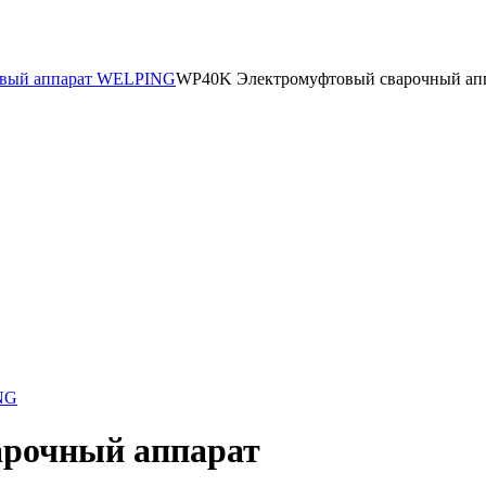
овый аппарат WELPING
WP40K Электромуфтовый сварочный ап
NG
рочный аппарат