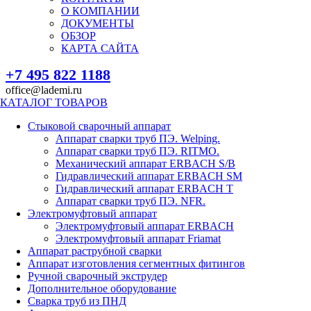
О КОМПАНИИ
ДОКУМЕНТЫ
ОБЗОР
КАРТА САЙТА
+7 495 822 1188
office@lademi.ru
КАТАЛОГ ТОВАРОВ
Стыковой сварочный аппарат
Аппарат сварки труб ПЭ. Welping.
Аппарат сварки труб ПЭ. RITMO.
Механический аппарат ERBACH S/B
Гидравлический аппарат ERBACH SM
Гидравлический аппарат ERBACH T
Аппарат сварки труб ПЭ. NFR.
Электромуфтовый аппарат
Электромуфтовый аппарат ERBACH
Электромуфтовый аппарат Friamat
Аппарат раструбной сварки
Аппарат изготовления сегментных фитингов
Ручной сварочный экструдер
Дополнительное оборудование
Сварка труб из ПНД