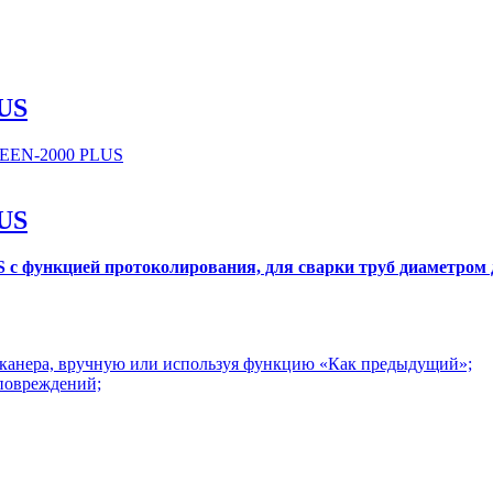
US
US
с функцией протоколирования, для сварки труб диаметром 
канера, вручную или используя функцию «Как предыдущий»;
повреждений;