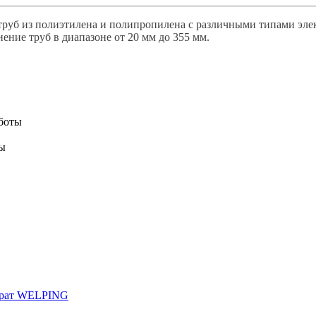
 труб из полиэтилена и полипропилена с различными типами эл
ние труб в диапазоне от 20 мм до 355 мм.
аботы
ты
арат WELPING