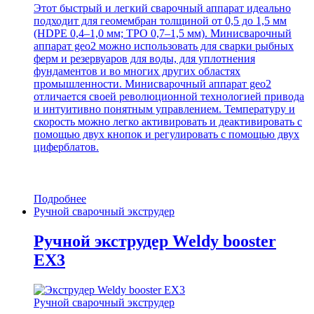
Этот быстрый и легкий сварочный аппарат идеально
подходит для геомембран толщиной от 0,5 до 1,5 мм
(HDPE 0,4–1,0 мм; TPO 0,7–1,5 мм). Минисварочный
аппарат geo2 можно использовать для сварки рыбных
ферм и резервуаров для воды, для уплотнения
фундаментов и во многих других областях
промышленности. Минисварочный аппарат geo2
отличается своей революционной технологией привода
и интуитивно понятным управлением. Температуру и
скорость можно легко активировать и деактивировать с
помощью двух кнопок и регулировать с помощью двух
циферблатов.
Подробнее
Ручной сварочный экструдер
Ручной экструдер Weldy booster
EX3
Ручной сварочный экструдер