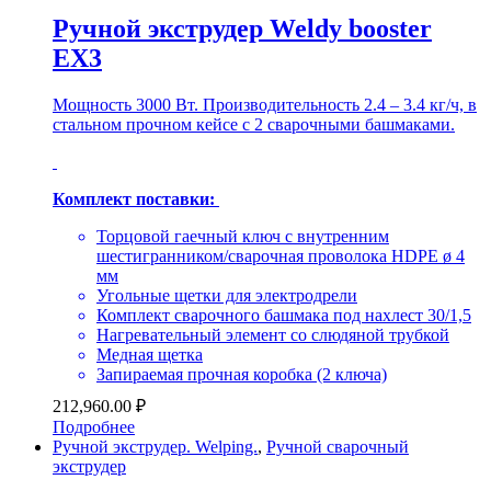
Ручной экструдер Weldy booster
EX3
Мощность 3000 Вт. Производительность 2.4 – 3.4 кг/ч, в
стальном прочном кейсе с 2 сварочными башмаками.
Комплект поставки:
Торцовой гаечный ключ с внутренним
шестигранником/сварочная проволока HDPE ø 4
мм
Угольные щетки для электродрели
Комплект сварочного башмака под нахлест 30/1,5
Нагревательный элемент со слюдяной трубкой
Медная щетка
Запираемая прочная коробка (2 ключа)
212,960.00
₽
Подробнее
Ручной экструдер. Welping.
,
Ручной сварочный
экструдер