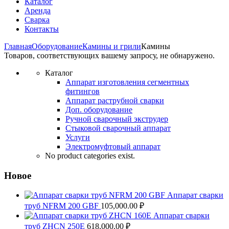
Каталог
Аренда
Сварка
Контакты
Главная
Оборудование
Камины и грили
Камины
Товаров, соответствующих вашему запросу, не обнаружено.
Каталог
Аппарат изготовления сегментных
фитингов
Аппарат раструбной сварки
Доп. оборудование
Ручной сварочный экструдер
Стыковой сварочный аппарат
Услуги
Электромуфтовый аппарат
No product categories exist.
Новое
Аппарат сварки
труб NFRM 200 GBF
105,000.00
₽
Аппарат сварки
труб ZHCN 250Е
618,000.00
₽